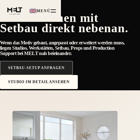
STUDIO MIT SETBAU
MENÜ
Studioflächen mit
Setbau direkt nebenan.
Wenn das Motiv gebaut, angepasst oder erweitert werden muss,
liegen Studios, Werkstätten, Setbau, Props und Production
Support bei MELT nah beieinander.
SETBAU-SETUP ANFRAGEN
STUDIO IM DETAIL ANSEHEN